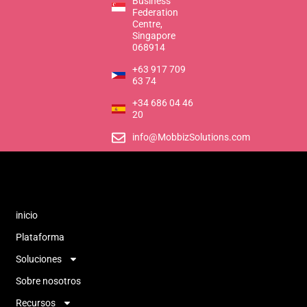
Business
Federation
Centre,
Singapore
068914
+63 917 709
63 74
+34 686 04 46
20
info@MobbizSolutions.com
inicio
Plataforma
Soluciones
Sobre nosotros
Recursos